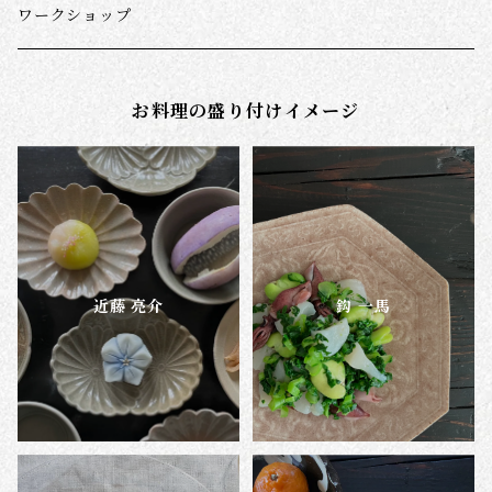
千田徹
スナオミガラス
ダーニング(野口光ほか)
ワークショップ
長谷部陽子
お料理の盛り付けイメージ
帳･春の便り
帳･朝の光
帳・いつかの夕暮れ
近藤 亮介
鈎 一馬
帳･菜の花の小径
霧の朝
真夜中の雨