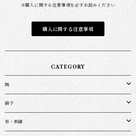
※
購入に関する注意事項を必ずお読みください
購入に関する注意事項
CATEGORY
陶
近藤亮介
硝子
鈎一馬
ワダコーヘー
布・刺繍