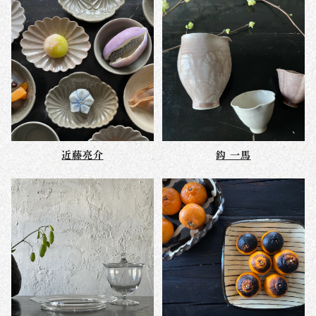
近藤亮介
鈎 一馬