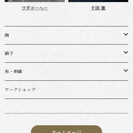
ワダコーヘー
千田 徹
陶
近藤亮介
硝子
鈎一馬
ワダコーヘー
布・刺繍
千田徹
スナオミガラス
ダーニング(野口光ほか)
ワークショップ
長谷部陽子
帳･春の便り
ホームページ