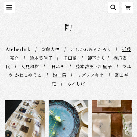
陶
Atelierlink / 安藤大悟 / いしかわみそたろう /
近藤
亮介
/ 鈴木美佳子 /
千田徹
/ 瀧下まり / 橋爪香
代 / 人見和樹 / 日ニチ / 藤本岳英・江里子 / フユ
ウ かねこゆうこ /
鈎一馬
/ ミズノアキオ / 宮田春
花 / もとしげ