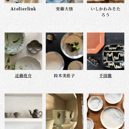
Atelierlink
安藤大悟
いしかわみそた
ろう
近藤亮介
鈴木美佳子
千田徹