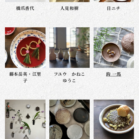
橋爪香代
人見和樹
日ニチ
藤本岳英・江里
フユウ かねこ
鈎 一馬
子
ゆうこ