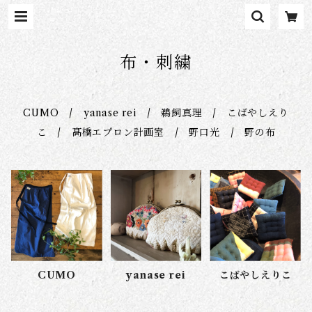
布・刺繍
CUMO / yanase rei / 鵜飼真理 / こばやしえり
こ / 髙橋エプロン計画室 / 野口光 / 野の布
CUMO
yanase rei
こばやしえりこ