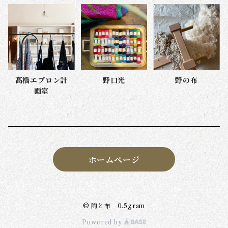
髙橋エプロン計
野口光
野の布
画室
ホームページ
© 陶と布 0.5gram
Powered by