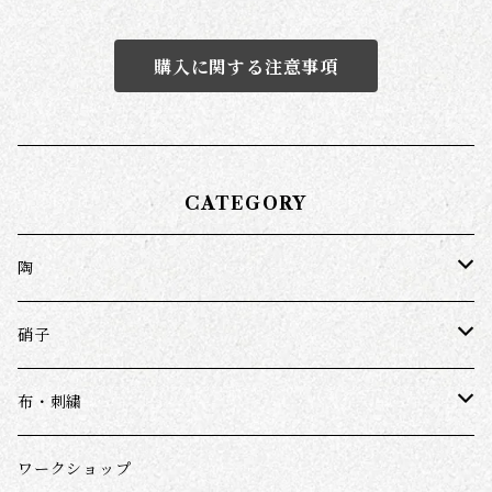
購入に関する注意事項
CATEGORY
陶
近藤亮介
硝子
鈎一馬
ワダコーヘー
布・刺繍
千田徹
スナオミガラス
ダーニング(野口光ほか)
ワークショップ