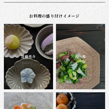
長谷部陽子
お料理の盛り付けイメージ
帳･春の便り
帳･朝の光
帳・いつかの夕暮れ
近藤亮介
鈎一馬
帳･菜の花の小径
霧の朝
真夜中の雨