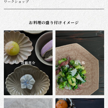
千田徹
スナオミガラス
ダーニング(野口光ほか)
ワークショップ
長谷部陽子
お料理の盛り付けイメージ
帳･春の便り
帳･朝の光
帳・いつかの夕暮れ
近藤亮介
鈎一馬
帳･菜の花の小径
霧の朝
真夜中の雨