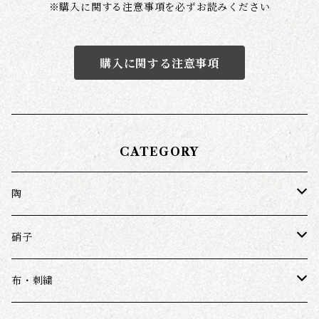
※
購入に関する注意事項を必ずお読みください
購入に関する注意事項
CATEGORY
陶
近藤亮介
硝子
鈎一馬
ワダコーヘー
布・刺繍