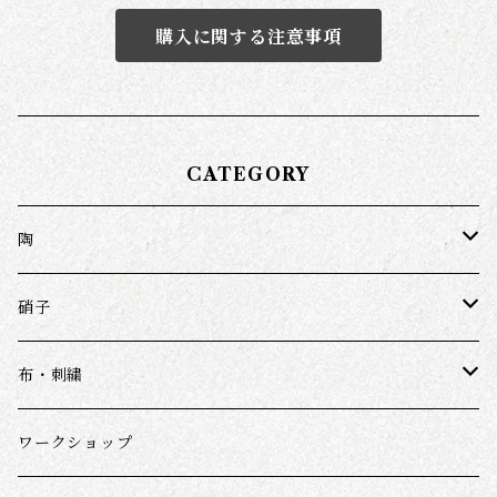
購入に関する注意事項
CATEGORY
陶
近藤亮介
硝子
鈎一馬
ワダコーヘー
布・刺繍
千田徹
スナオミガラス
ダーニング(野口光ほか)
ワークショップ