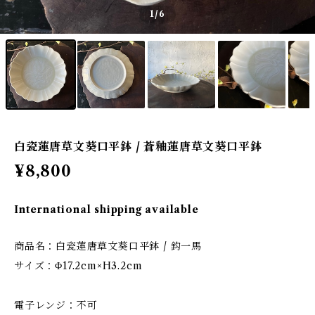
1
/6
白瓷蓮唐草文葵口平鉢 / 蒼釉蓮唐草文葵口平鉢
¥8,800
International shipping available
商品名：白瓷蓮唐草文葵口平鉢 / 鈎一馬
サイズ：Φ17.2cm×H3.2cm
電子レンジ：不可