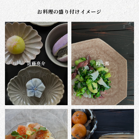
長谷部陽子
お料理の盛り付けイメージ
帳･春の便り
帳･朝の光
帳・いつかの夕暮れ
近藤亮介
鈎一馬
帳･菜の花の小径
霧の朝
真夜中の雨